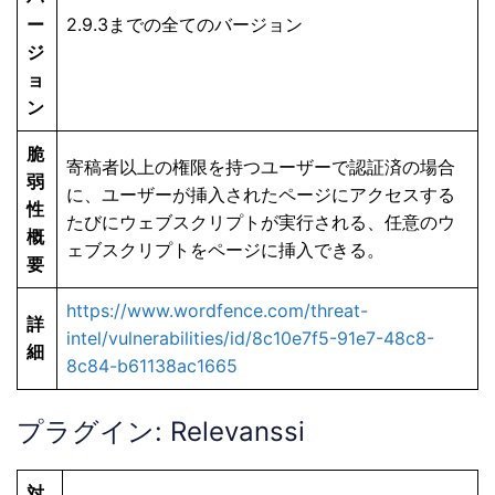
ー
2.9.3までの全てのバージョン
ジ
ョ
ン
脆
寄稿者以上の権限を持つユーザーで認証済の場合
弱
に、ユーザーが挿入されたページにアクセスする
性
たびにウェブスクリプトが実行される、任意のウ
概
ェブスクリプトをページに挿入できる。
要
https://www.wordfence.com/threat-
詳
intel/vulnerabilities/id/8c10e7f5-91e7-48c8-
細
8c84-b61138ac1665
プラグイン: Relevanssi
対