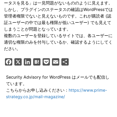
ータスを見る」は一見問題がないもののように見えます。
しかし、プラグインのステータスの確認はWordPressでは
管理者権限でないと見えないものです。これが購読者 (認
証ユーザーの中では最も権限が低いユーザー) でも見えて
しまうことが問題となっています。
複数のユーザーを登録しているサイトでは、各ユーザーに
適切な権限のみを付与しているか、確認するようにしてく
ださい。
F
X
L
H
P
E
共
a
i
a
o
m
有
c
n
t
c
a
Security Advisory for WordPress はメールでも配信し
ています。
e
k
e
k
i
こちらからお申し込みください：
https://www.prime-
b
e
n
e
l
strategy.co.jp/mail-magazine/
o
d
a
t
o
I
k
n