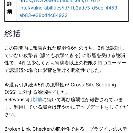
https://www.wordfence.com/threat-
詳
intel/vulnerabilities/id/ffb2ade3-d5ce-4459-
細
ab83-e28cd4c84922
総括
この期間内に報告された脆弱性6件のうち、2件は認証し
ていない攻撃者 (誰でも攻撃できる) に影響を受ける脆弱
性で、4件は少なくとも寄稿者以上の権限を持つユーザー
で認証済の場合に影響を受ける脆弱性でした。
今週も引き続き5件の脆弱性が Cross-Site Scripting
(XSS) に対する脆弱性でした。
Relevanssiは
以前
に続いて再び脆弱性が報告されていま
す。利用している場合は速やかにアップデートをしてくだ
さい。
Broken Link Checkerの脆弱性である「プラグインのステ