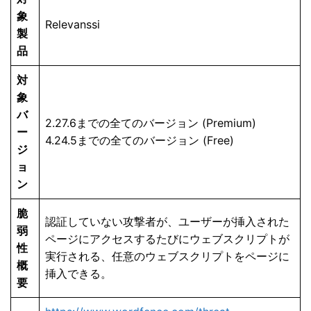
象
Relevanssi
製
品
対
象
バ
2.27.6までの全てのバージョン (Premium)
ー
4.24.5までの全てのバージョン (Free)
ジ
ョ
ン
脆
認証していない攻撃者が、ユーザーが挿入された
弱
ページにアクセスするたびにウェブスクリプトが
性
実行される、任意のウェブスクリプトをページに
概
挿入できる。
要