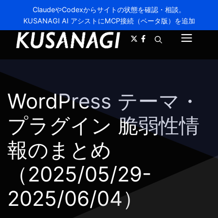
ClaudeやCodexからサイトの状態を確認・相談。
KUSANAGI AI アシストにMCP接続（ベータ版）を追加
A-
A+
メ
ニ
ュ
WordPress テーマ・
ー
プラグイン 脆弱性情
報のまとめ
（2025/05/29-
2025/06/04）