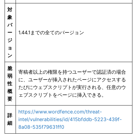
対
象
バ
ー
1.44.1までの全てのバージョン
ジ
ョ
ン
脆
寄稿者以上の権限を持つユーザーで認証済の場合
弱
に、ユーザーが挿入されたページにアクセスする
性
たびにウェブスクリプトが実行される、任意のウ
概
ェブスクリプトをページに挿入できる。
要
https://www.wordfence.com/threat-
詳
intel/vulnerabilities/id/415bfddb-5223-439f-
細
8a08-535f79631ff0