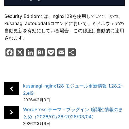
Security Editionでは、nginx129を使用していて、かつ、
kusanagi autoupdateコマンドにおいて、ミドルウェアの
自動更新を有効にしている場合、この修正は自動的に適用
されます。
F
X
L
H
P
E
共
a
i
a
o
m
有
c
n
t
c
a
e
k
e
k
i
b
e
n
e
l
kusanagi-nginx128 モジュール更新情報 1.28.2-
o
d
a
t
2.el9
2026年3月3日
o
I
k
n
WordPress テーマ・プラグイン 脆弱性情報のま
とめ（2026/02/26-2026/03/04）
2026年3月6日