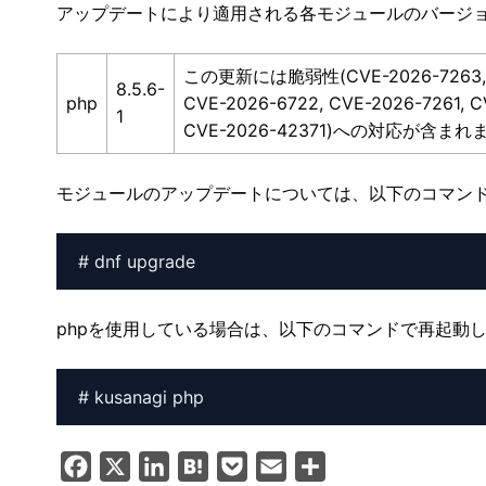
アップデートにより適用される各モジュールのバージ
この更新には脆弱性(CVE-2026-7263, CVE-
8.5.6-
php
CVE-2026-6722, CVE-2026-7261, C
1
CVE-2026-42371)への対応が含まれ
モジュールのアップデートについては、以下のコマン
# dnf upgrade
phpを使用している場合は、以下のコマンドで再起動
# kusanagi php
F
X
L
H
P
E
共