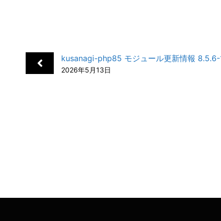
a
i
a
o
m
有
c
n
t
c
a
e
k
e
k
i
b
e
n
e
l
kusanagi-php85 モジュール更新情報 8.5.6-1
o
d
a
t
2026年5月13日
o
I
k
n