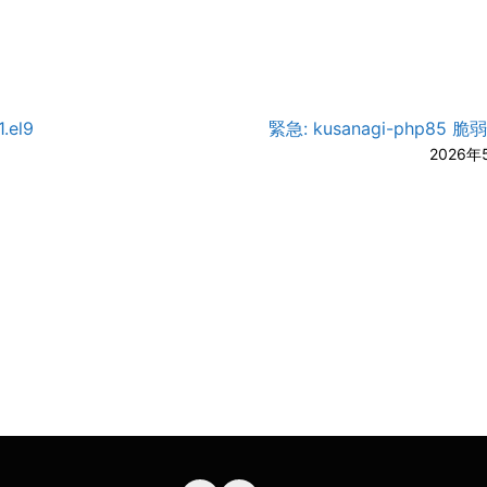
.el9
緊急: kusanagi-php85 
2026年
A-
A