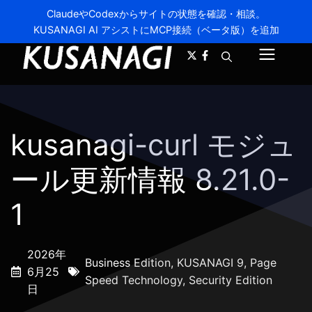
ClaudeやCodexからサイトの状態を確認・相談。
KUSANAGI AI アシストにMCP接続（ベータ版）を追加
A-
A+
メ
ニ
ュ
kusanagi-curl モジュ
ー
ール更新情報 8.21.0-
1
2026年
Business Edition
,
KUSANAGI 9
,
Page
6月25
Speed Technology
,
Security Edition
日