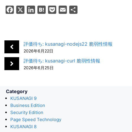
F
X
L
H
P
E
共
a
i
a
o
m
有
c
n
t
c
a
e
k
e
k
i
b
e
n
e
l
評価待ち: kusanagi-nodejs22 脆弱性情報
o
d
a
t
2026年6月22日
o
I
評価待ち: kusanagi-curl 脆弱性情報
k
n
2026年6月25日
Category
KUSANAGI 9
Business Edition
Security Edition
Page Speed Technology
KUSANAGI 8