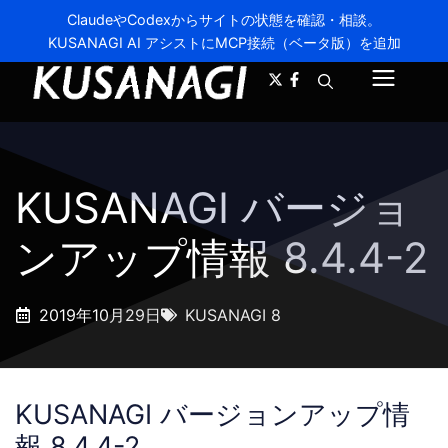
ClaudeやCodexからサイトの状態を確認・相談。
KUSANAGI AI アシストにMCP接続（ベータ版）を追加
A-
A+
メ
ニ
ュ
KUSANAGI バージョ
ー
ンアップ情報 8.4.4-2
2019年10月29日
KUSANAGI 8
KUSANAGI バージョンアップ情
報 8.4.4-2