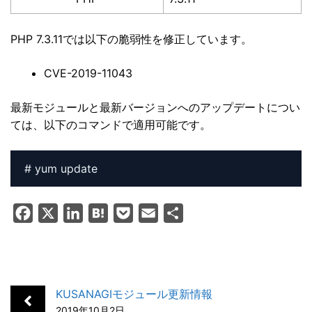
PHP 7.3.11では以下の脆弱性を修正しています。
CVE-2019-11043
最新モジュールと最新バージョンへのアップデートについ
ては、以下のコマンドで適用可能です。
# yum update
F
X
L
H
P
E
共
a
i
a
o
m
有
c
n
t
c
a
e
k
e
k
i
b
e
n
e
l
KUSANAGIモジュール更新情報
o
d
a
t
2019年10月2日