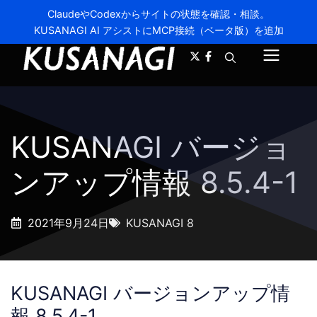
ClaudeやCodexからサイトの状態を確認・相談。
KUSANAGI AI アシストにMCP接続（ベータ版）を追加
A-
A+
メ
ニ
ュ
KUSANAGI バージョ
ー
ンアップ情報 8.5.4-1
2021年9月24日
KUSANAGI 8
KUSANAGI バージョンアップ情
報 8.5.4-1