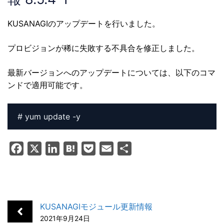
KUSANAGIのアップデートを行いました。
プロビジョンが稀に失敗する不具合を修正しました。
最新バージョンへのアップデートについては、以下のコマ
ンドで適用可能です。
# yum update -y
F
X
L
H
P
E
共
a
i
a
o
m
有
c
n
t
c
a
e
k
e
k
i
b
e
n
e
l
KUSANAGIモジュール更新情報
o
d
a
t
2021年9月24日