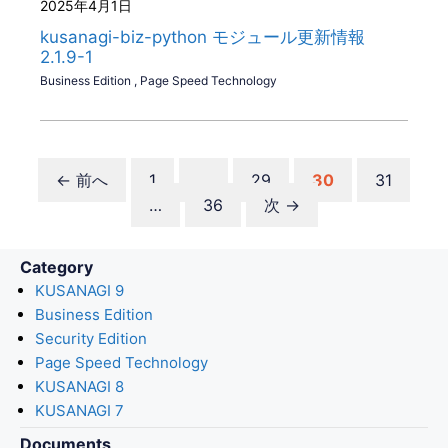
2025年4月1日
kusanagi-biz-python モジュール更新情報
2.1.9-1
Business Edition
,
Page Speed Technology
ペ
ペ
ペ
ペ
←
前へ
1
…
29
30
31
ー
ペ
ー
ー
ー
…
36
次
→
ジ
ー
ジ
ジ
ジ
ジ
Category
KUSANAGI 9
Business Edition
Security Edition
Page Speed Technology
KUSANAGI 8
KUSANAGI 7
Documents