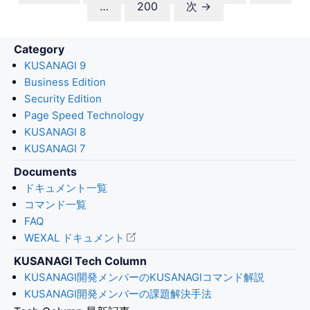
ー
ペ
ー
ー
ー
…
200
次
→
ジ
ー
ジ
ジ
ジ
ジ
Category
KUSANAGI 9
Business Edition
Security Edition
Page Speed Technology
KUSANAGI 8
KUSANAGI 7
Documents
ドキュメント一覧
コマンド一覧
FAQ
WEXAL ドキュメント
KUSANAGI Tech Column
KUSANAGI開発メンバーのKUSANAGIコマンド解説
KUSANAGI開発メンバーの課題解決手法