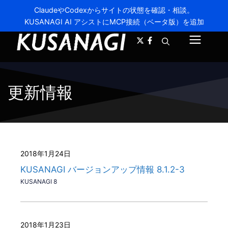
ClaudeやCodexからサイトの状態を確認・相談。
KUSANAGI AI アシストにMCP接続（ベータ版）を追加
A-
A+
メ
ニ
ュ
更新情報
ー
2018年1月24日
KUSANAGI バージョンアップ情報 8.1.2-3
KUSANAGI 8
2018年1月23日